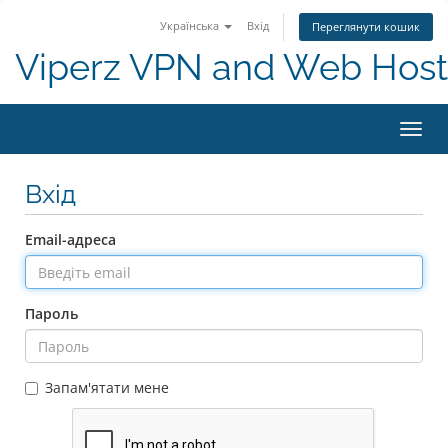
Українська
Вхід
Переглянути кошик
Viperz VPN and Web Host
Пере
наві
Вхід
Email-адреса
Пароль
Запам'ятати мене