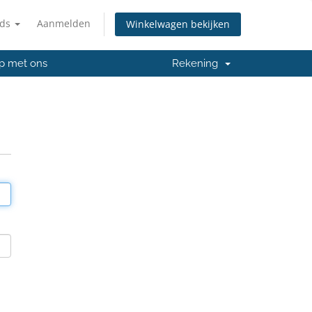
nds
Aanmelden
Winkelwagen bekijken
p met ons
Rekening