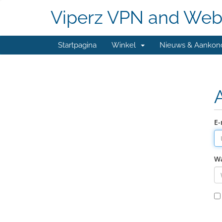
Viperz VPN and Web
Startpagina
Winkel
Nieuws & Aankon
E-
W