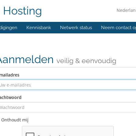
 Hosting
Nederla
digingen
Kennisbank
Netwerk status
Neem contact o
Aanmelden
veilig & eenvoudig
mailadres
achtwoord
Onthoudt mij