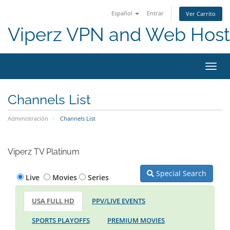
Español
Entrar
Ver Carrito
Viperz VPN and Web Host
Alter
Nave
Channels List
Administración
Channels List
Viperz TV Platinum